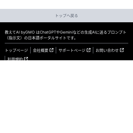
トップへ戻る
教えてAI byGMO はChatGPTやGeminiなどの生成AIに送るプロンプト
（指示文）の日本語ポータルサイトです。
トップページ
会社概要
サポートページ
お問い合わせ
利用規約