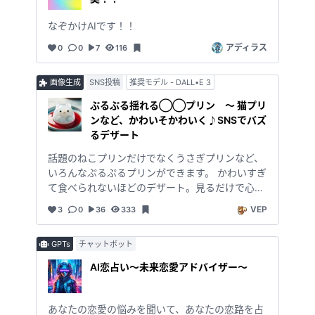
なぞかけAIです！！
アディラス
0
0
7
116
SNS投稿
推奨モデル - DALL•E 3
画像生成
ぷるぷる揺れる◯◯プリン ～ 猫プリ
ンなど、かわいそかわいく♪SNSでバズ
るデザート
話題のねこプリンだけでなくうさぎプリンなど、
いろんなぷるぷるプリンができます。 かわいすぎ
て食べられないほどのデザート。見るだけで心が
癒やされます。 SNSアイコンやインスタ投稿など
VEP
3
0
36
333
のほか、創作デザートのヒントやイベントポスタ
ー、イメージ画像、プレゼン資料の表紙などに
GPTs
チャットボット
も。 スマホの待受やPCの壁紙、部屋の飾り絵な
どに使うといつも癒やされます。 ----------------
AI恋占い～未来恋愛アドバイザー～
----------------------------------------------------
----------------------------------------------------
---------- 😊少しでも気に入っていただけました
あなたの恋愛の悩みを聞いて、あなたの恋路を占