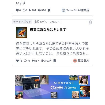
ら、お気に入り（❤マーク）をクリックしていた
います
だけると、とても励みになりますので、ぜひお願
Tam-BizAI編集長
0
1
307
970
いいたします。 😊また、「いつか使ってみよ
う」と思っている方も、お気に入りに登録してお
くと、いつでもマイページからすぐにご利用いた
チャットボット
推奨モデル - ChatGPT
だけます。 😊感想など、お気軽にコメントくだ
確実にあなたはキレます
さい。
何か質問したらあなたは出てきた回答を読んで確
実にブチ切れます。 そのため沸点の低い人や血圧
高い人は利用しないこと。 また周りに危険なもの
や割れやすいものがないことを確認してから利用
教えるAI
15
19
557
3.03K
すること。