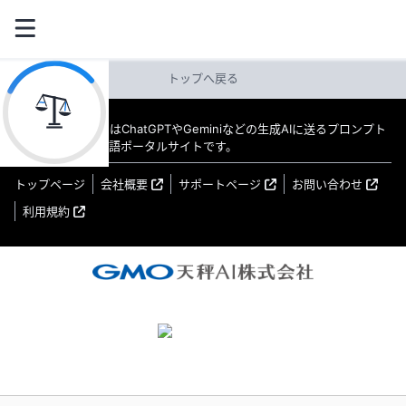
トップへ戻る
教えてAI byGMO はChatGPTやGeminiなどの生成AIに送るプロンプト
（指示文）の日本語ポータルサイトです。
トップページ
会社概要
サポートページ
お問い合わせ
利用規約