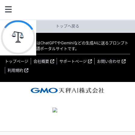
トップへ戻る
教えてAI byGMO はChatGPTやGeminiなどの生成AIに送るプロンプト
（指示文）の日本語ポータルサイトです。
トップページ
会社概要
サポートページ
お問い合わせ
利用規約