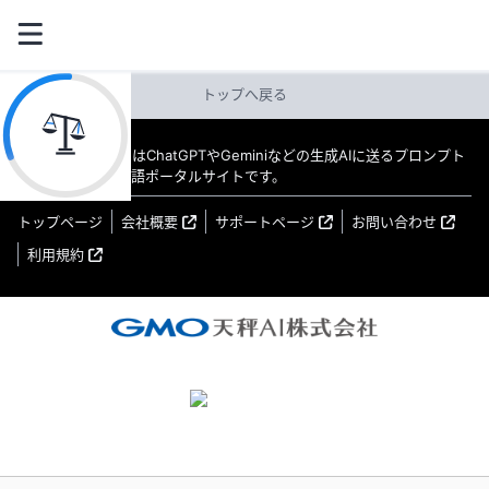
トップへ戻る
教えてAI byGMO はChatGPTやGeminiなどの生成AIに送るプロンプト
（指示文）の日本語ポータルサイトです。
トップページ
会社概要
サポートページ
お問い合わせ
利用規約