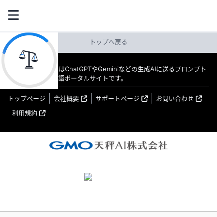
トップへ戻る
教えてAI byGMO はChatGPTやGeminiなどの生成AIに送るプロンプト
（指示文）の日本語ポータルサイトです。
トップページ
会社概要
サポートページ
お問い合わせ
利用規約