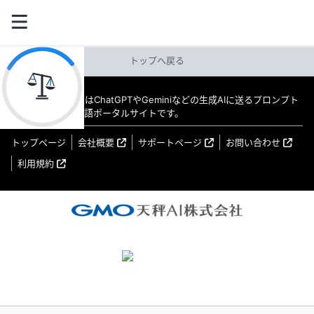
トップへ戻る
教えてAI byGMO はChatGPTやGeminiなどの生成AIに送るプロンプト
（指示文）の日本語ポータルサイトです。
トップページ
会社概要
サポートページ
お問い合わせ
利用規約