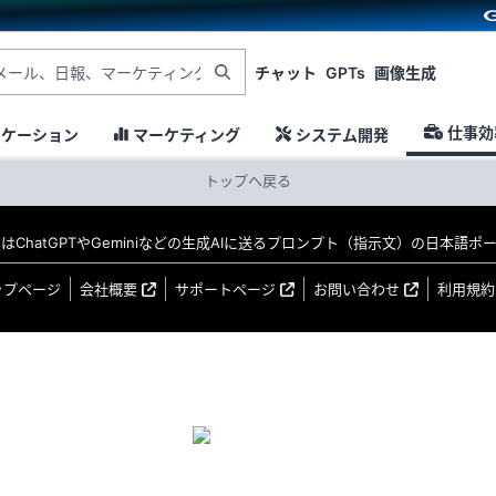
チャット
GPTs
画像生成
仕事効
ニケーション
マーケティング
システム開発
トップへ戻る
MO はChatGPTやGeminiなどの生成AIに送るプロンプト（指示文）の日本語
ップページ
会社概要
サポートページ
お問い合わせ
利用規約