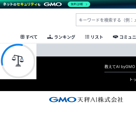
無料診断
すべて
ランキング
リスト
コミュ
教えてAI byG
ト