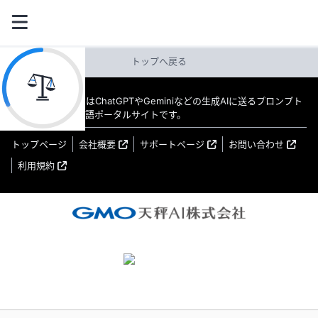
トップへ戻る
教えてAI byGMO はChatGPTやGeminiなどの生成AIに送るプロンプト
（指示文）の日本語ポータルサイトです。
トップページ
会社概要
サポートページ
お問い合わせ
利用規約