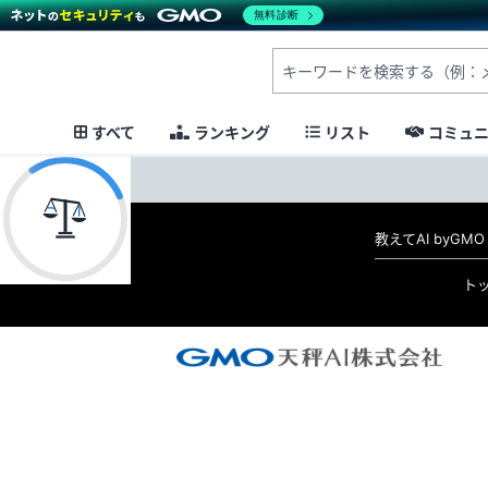
無料診断
すべて
ランキング
リスト
コミュ
教えてAI byG
ト