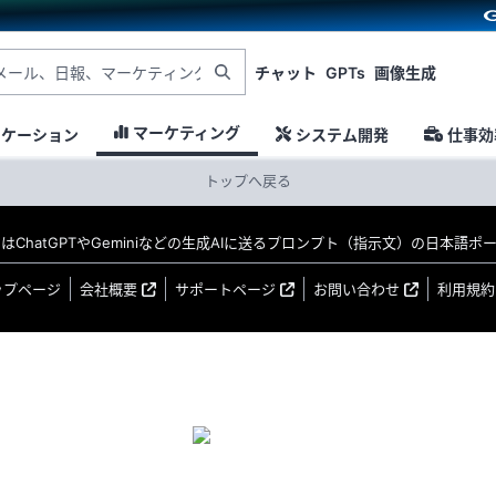
チャット
GPTs
画像生成
マーケティング
ニケーション
システム開発
仕事効
トップへ戻る
MO はChatGPTやGeminiなどの生成AIに送るプロンプト（指示文）の日本語
ップページ
会社概要
サポートページ
お問い合わせ
利用規約