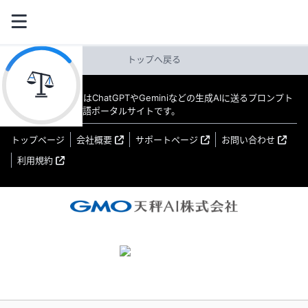
トップへ戻る
教えてAI byGMO はChatGPTやGeminiなどの生成AIに送るプロンプト
（指示文）の日本語ポータルサイトです。
トップページ
会社概要
サポートページ
お問い合わせ
利用規約