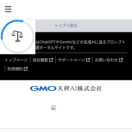
トップへ戻る
教えてAI byGMO はChatGPTやGeminiなどの生成AIに送るプロンプト
（指示文）の日本語ポータルサイトです。
トップページ
会社概要
サポートページ
お問い合わせ
利用規約