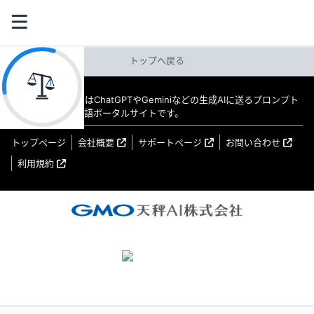
トップへ戻る
教えてAI byGMO はChatGPTやGeminiなどの生成AIに送るプロンプト
（指示文）の日本語ポータルサイトです。
トップページ
会社概要
サポートページ
お問い合わせ
利用規約