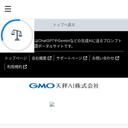
トップへ戻る
教えてAI byGMO はChatGPTやGeminiなどの生成AIに送るプロンプト
（指示文）の日本語ポータルサイトです。
トップページ
会社概要
サポートページ
お問い合わせ
利用規約