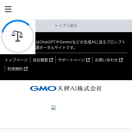
トップへ戻る
教えてAI byGMO はChatGPTやGeminiなどの生成AIに送るプロンプト
（指示文）の日本語ポータルサイトです。
トップページ
会社概要
サポートページ
お問い合わせ
利用規約