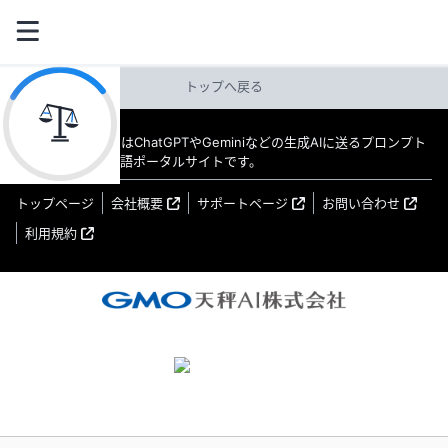
トップへ戻る
教えてAI byGMO はChatGPTやGeminiなどの生成AIに送るプロンプト
（指示文）の日本語ポータルサイトです。
トップページ
会社概要
サポートページ
お問い合わせ
利用規約