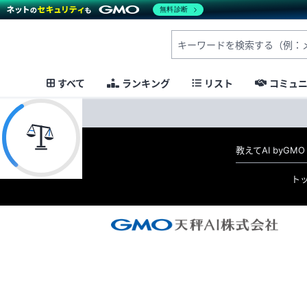
無料診断
すべて
ランキング
リスト
コミュ
教えてAI byG
ト