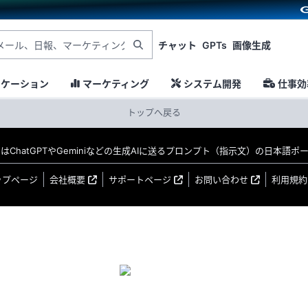
チャット
GPTs
画像生成
ニケーション
マーケティング
システム開発
仕事効
トップへ戻る
MO はChatGPTやGeminiなどの生成AIに送るプロンプト（指示文）の日本語
ップページ
会社概要
サポートページ
お問い合わせ
利用規約