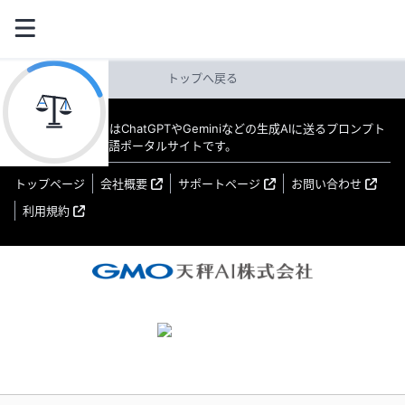
トップへ戻る
教えてAI byGMO はChatGPTやGeminiなどの生成AIに送るプロンプト
（指示文）の日本語ポータルサイトです。
トップページ
会社概要
サポートページ
お問い合わせ
利用規約