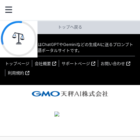
トップへ戻る
教えてAI byGMO はChatGPTやGeminiなどの生成AIに送るプロンプト
（指示文）の日本語ポータルサイトです。
トップページ
会社概要
サポートページ
お問い合わせ
利用規約