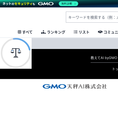
無料診断
すべて
ランキング
リスト
コミュ
教えてAI byG
ト