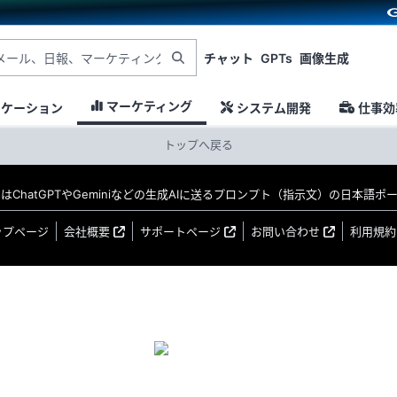
チャット
GPTs
画像生成
マーケティング
ニケーション
システム開発
仕事効
トップへ戻る
MO はChatGPTやGeminiなどの生成AIに送るプロンプト（指示文）の日本語
ップページ
会社概要
サポートページ
お問い合わせ
利用規約