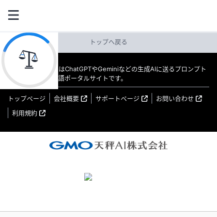
トップへ戻る
教えてAI byGMO はChatGPTやGeminiなどの生成AIに送るプロンプト
（指示文）の日本語ポータルサイトです。
トップページ
会社概要
サポートページ
お問い合わせ
利用規約