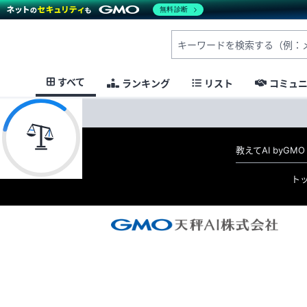
無料診断
すべて
ランキング
リスト
コミュ
教えてAI byG
ト