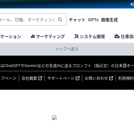
チャット
GPTs
画像生成
ニケーション
マーケティング
システム開発
仕事効
トップへ戻る
MO はChatGPTやGeminiなどの生成AIに送るプロンプト（指示文）の日本語
ップページ
会社概要
サポートページ
お問い合わせ
利用規約