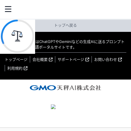
トップへ戻る
教えてAI byGMO はChatGPTやGeminiなどの生成AIに送るプロンプト
（指示文）の日本語ポータルサイトです。
トップページ
会社概要
サポートページ
お問い合わせ
利用規約