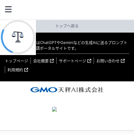
トップへ戻る
教えてAI byGMO はChatGPTやGeminiなどの生成AIに送るプロンプト
（指示文）の日本語ポータルサイトです。
トップページ
会社概要
サポートページ
お問い合わせ
利用規約