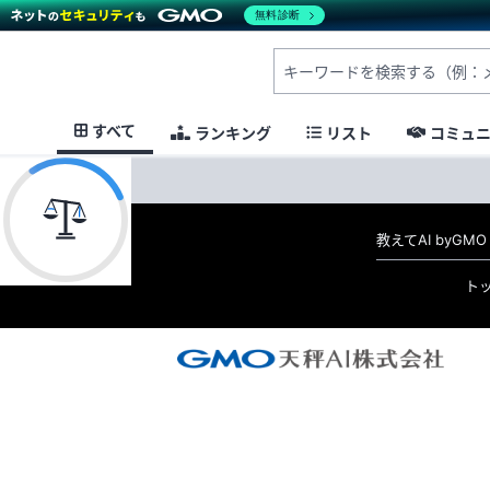
無料診断
すべて
ランキング
リスト
コミュ
教えてAI byG
ト