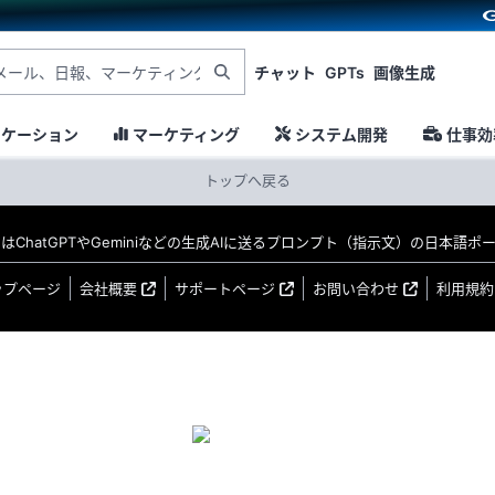
チャット
GPTs
画像生成
ニケーション
マーケティング
システム開発
仕事効
トップへ戻る
MO はChatGPTやGeminiなどの生成AIに送るプロンプト（指示文）の日本語
ップページ
会社概要
サポートページ
お問い合わせ
利用規約