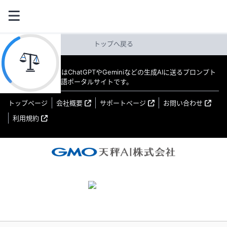
トップへ戻る
教えてAI byGMO はChatGPTやGeminiなどの生成AIに送るプロンプト
（指示文）の日本語ポータルサイトです。
トップページ
会社概要
サポートページ
お問い合わせ
利用規約