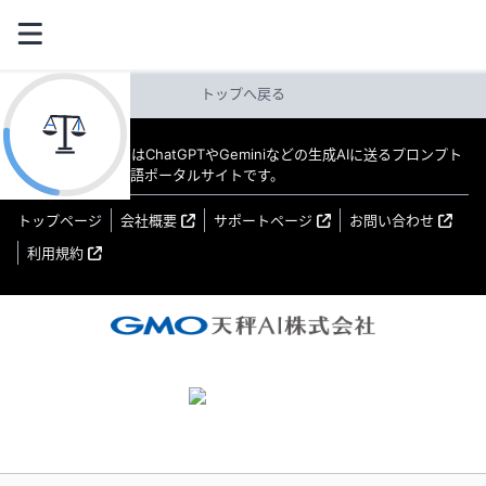
トップへ戻る
教えてAI byGMO はChatGPTやGeminiなどの生成AIに送るプロンプト
（指示文）の日本語ポータルサイトです。
トップページ
会社概要
サポートページ
お問い合わせ
利用規約