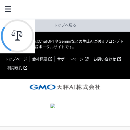
トップへ戻る
教えてAI byGMO はChatGPTやGeminiなどの生成AIに送るプロンプト
（指示文）の日本語ポータルサイトです。
トップページ
会社概要
サポートページ
お問い合わせ
利用規約