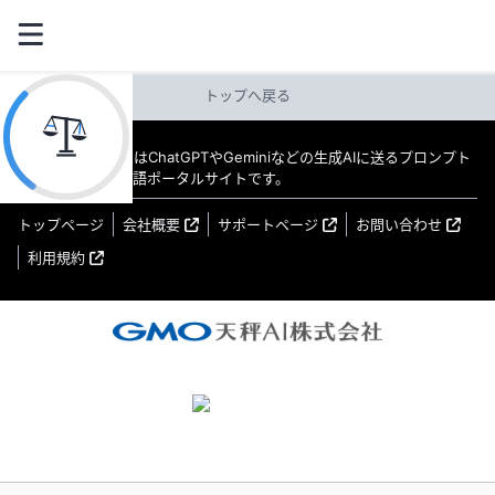
トップへ戻る
教えてAI byGMO はChatGPTやGeminiなどの生成AIに送るプロンプト
（指示文）の日本語ポータルサイトです。
トップページ
会社概要
サポートページ
お問い合わせ
利用規約