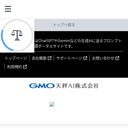
トップへ戻る
教えてAI byGMO はChatGPTやGeminiなどの生成AIに送るプロンプト
（指示文）の日本語ポータルサイトです。
トップページ
会社概要
サポートページ
お問い合わせ
利用規約