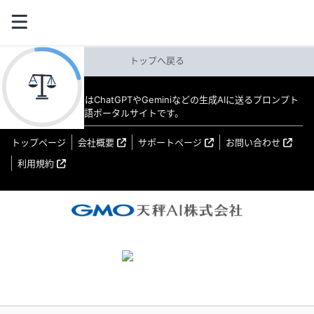
トップへ戻る
教えてAI byGMO はChatGPTやGeminiなどの生成AIに送るプロンプト
（指示文）の日本語ポータルサイトです。
トップページ
会社概要
サポートページ
お問い合わせ
利用規約