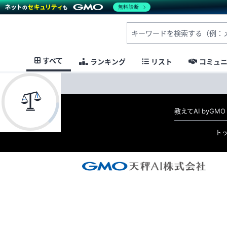
無料診断
すべて
ランキング
リスト
コミュ
教えてAI byG
ト