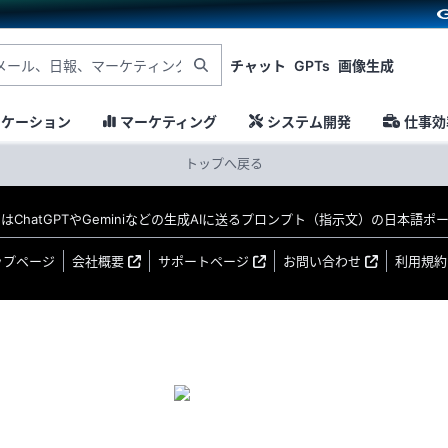
チャット
GPTs
画像生成
ニケーション
マーケティング
システム開発
仕事効
トップへ戻る
MO はChatGPTやGeminiなどの生成AIに送るプロンプト（指示文）の日本語
ップページ
会社概要
サポートページ
お問い合わせ
利用規約