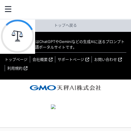
トップへ戻る
教えてAI byGMO はChatGPTやGeminiなどの生成AIに送るプロンプト
（指示文）の日本語ポータルサイトです。
トップページ
会社概要
サポートページ
お問い合わせ
利用規約