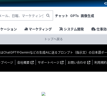
チャット
GPTs
画像生成
ニケーション
マーケティング
システム開発
仕事効
トップへ戻る
MO はChatGPTやGeminiなどの生成AIに送るプロンプト（指示文）の日本語
ップページ
会社概要
サポートページ
お問い合わせ
利用規約