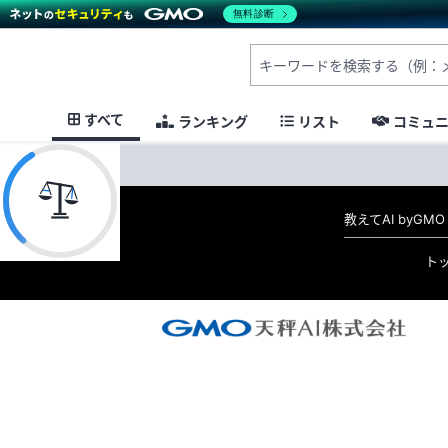
無料診断
すべて
ランキング
リスト
コミュ
教えてAI byG
ト