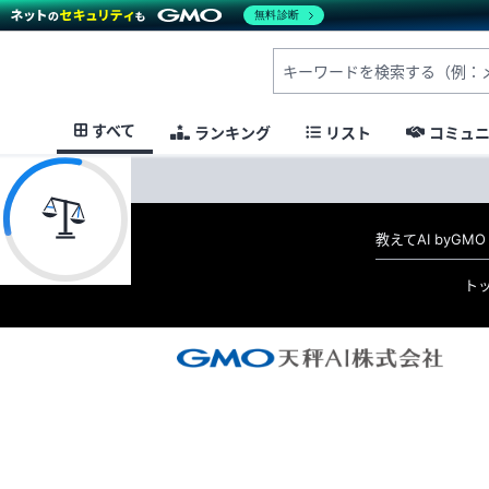
無料診断
すべて
ランキング
リスト
コミュ
教えてAI byG
ト