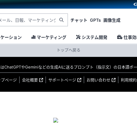
チャット
GPTs
画像生成
ニケーション
マーケティング
システム開発
仕事効
トップへ戻る
MO はChatGPTやGeminiなどの生成AIに送るプロンプト（指示文）の日本語
ップページ
会社概要
サポートページ
お問い合わせ
利用規約