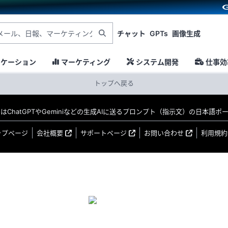
チャット
GPTs
画像生成
ニケーション
マーケティング
システム開発
仕事効
トップへ戻る
MO はChatGPTやGeminiなどの生成AIに送るプロンプト（指示文）の日本語
ップページ
会社概要
サポートページ
お問い合わせ
利用規約