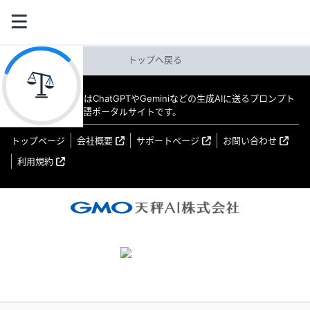
トップへ戻る
教えてAI byGMO はChatGPTやGeminiなどの生成AIに送るプロンプト
（指示文）の日本語ポータルサイトです。
トップページ
会社概要
サポートページ
お問い合わせ
利用規約