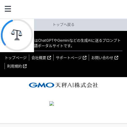
トップへ戻る
教えてAI byGMO はChatGPTやGeminiなどの生成AIに送るプロンプト
（指示文）の日本語ポータルサイトです。
トップページ
会社概要
サポートページ
お問い合わせ
利用規約