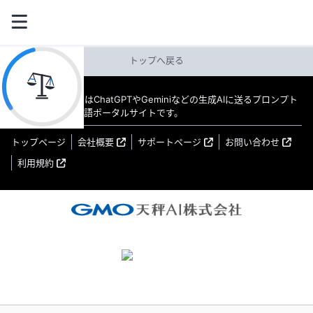
トップへ戻る
教えてAI byGMO はChatGPTやGeminiなどの生成AIに送るプロンプト
（指示文）の日本語ポータルサイトです。
トップページ
会社概要
サポートページ
お問い合わせ
利用規約