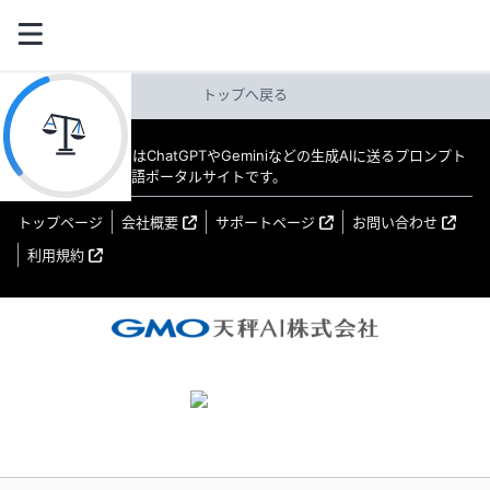
トップへ戻る
教えてAI byGMO はChatGPTやGeminiなどの生成AIに送るプロンプト
（指示文）の日本語ポータルサイトです。
トップページ
会社概要
サポートページ
お問い合わせ
利用規約