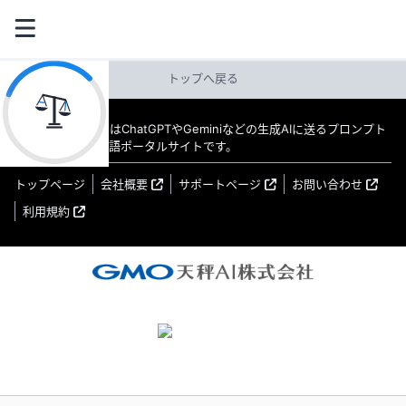
トップへ戻る
教えてAI byGMO はChatGPTやGeminiなどの生成AIに送るプロンプト
（指示文）の日本語ポータルサイトです。
トップページ
会社概要
サポートページ
お問い合わせ
利用規約