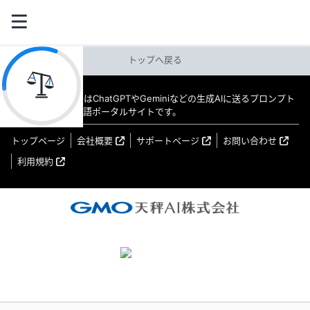
トップへ戻る
教えてAI byGMO はChatGPTやGeminiなどの生成AIに送るプロンプト
（指示文）の日本語ポータルサイトです。
トップページ
会社概要
サポートページ
お問い合わせ
利用規約