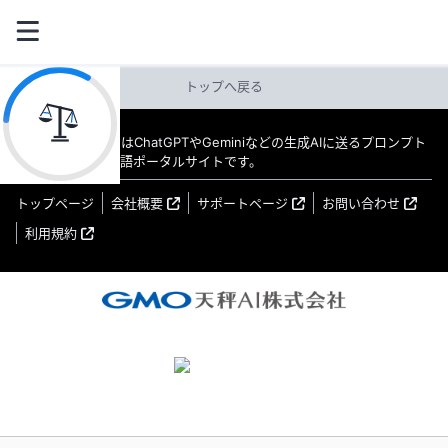
トップへ戻る
教えてAI byGMO はChatGPTやGeminiなどの生成AIに送るプロンプト
（指示文）の日本語ポータルサイトです。
トップページ
会社概要
サポートページ
お問い合わせ
利用規約