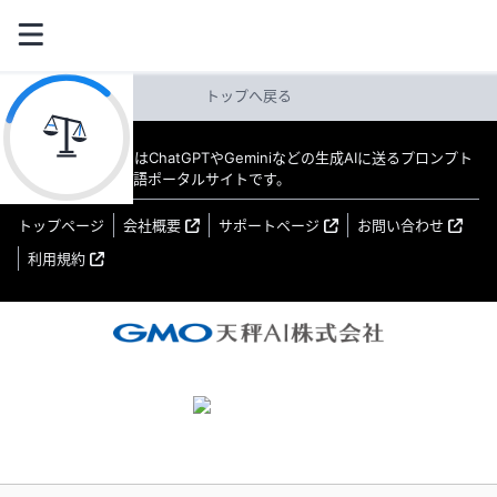
トップへ戻る
教えてAI byGMO はChatGPTやGeminiなどの生成AIに送るプロンプト
（指示文）の日本語ポータルサイトです。
トップページ
会社概要
サポートページ
お問い合わせ
利用規約