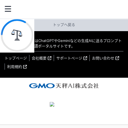
トップへ戻る
教えてAI byGMO はChatGPTやGeminiなどの生成AIに送るプロンプト
（指示文）の日本語ポータルサイトです。
トップページ
会社概要
サポートページ
お問い合わせ
利用規約