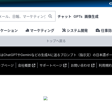
チャット
GPTs
画像生成
ニケーション
マーケティング
システム開発
仕事効
トップへ戻る
MO はChatGPTやGeminiなどの生成AIに送るプロンプト（指示文）の日本語
ップページ
会社概要
サポートページ
お問い合わせ
利用規約