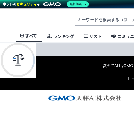
無料診断
すべて
ランキング
リスト
コミュ
教えてAI byG
ト