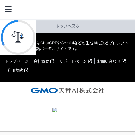
トップへ戻る
教えてAI byGMO はChatGPTやGeminiなどの生成AIに送るプロンプト
（指示文）の日本語ポータルサイトです。
トップページ
会社概要
サポートページ
お問い合わせ
利用規約