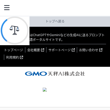
トップへ戻る
教えてAI byGMO はChatGPTやGeminiなどの生成AIに送るプロンプト
（指示文）の日本語ポータルサイトです。
トップページ
会社概要
サポートページ
お問い合わせ
利用規約