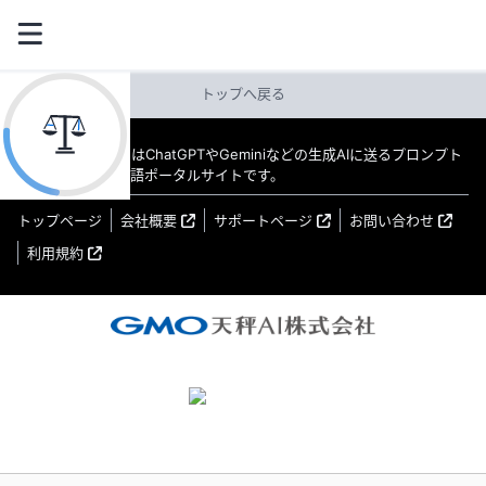
トップへ戻る
教えてAI byGMO はChatGPTやGeminiなどの生成AIに送るプロンプト
（指示文）の日本語ポータルサイトです。
トップページ
会社概要
サポートページ
お問い合わせ
利用規約