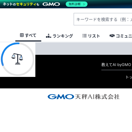
無料診断
すべて
ランキング
リスト
コミュ
教えてAI byG
ト