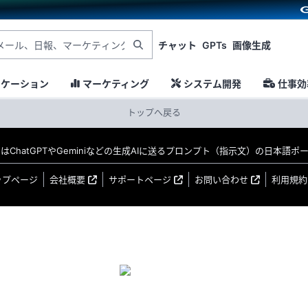
チャット
GPTs
画像生成
ニケーション
マーケティング
システム開発
仕事効
トップへ戻る
MO はChatGPTやGeminiなどの生成AIに送るプロンプト（指示文）の日本語
ップページ
会社概要
サポートページ
お問い合わせ
利用規約