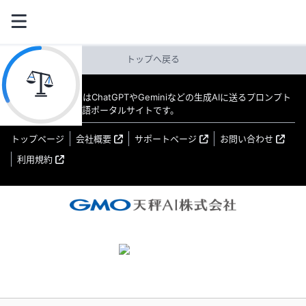
トップへ戻る
教えてAI byGMO はChatGPTやGeminiなどの生成AIに送るプロンプト
（指示文）の日本語ポータルサイトです。
トップページ
会社概要
サポートページ
お問い合わせ
利用規約